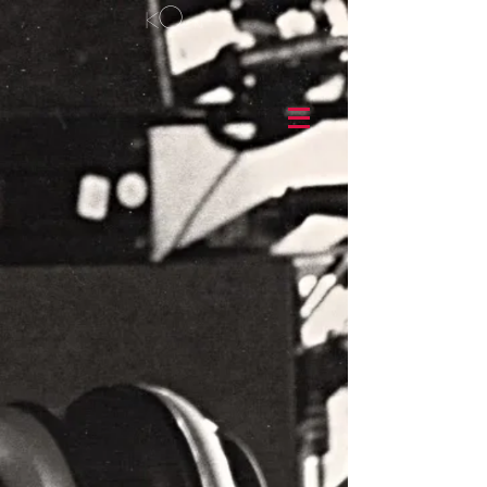
O
k
z n