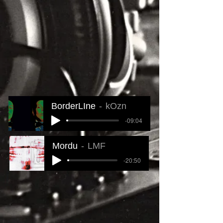
BorderLIne
kOzn
-09:04
Mordu
LMF
-20:50