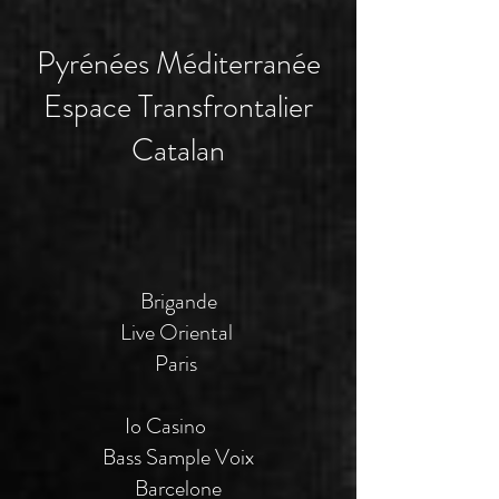
Pyrénées Méditerranée
Espace Transfrontalier
Catalan
Brigande
Live Oriental
P
aris
Io Casino
Bass Sample Voix
Barcelone