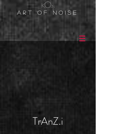
o
k
zn
Art of noIse
TrAnZ.i