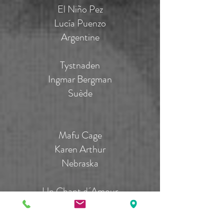
El Niño Pez
Lucía Puenzo
Argentine
Tystnaden
Ingmar Bergman
Suède
Mafu Cage
Karen Arthur
Nebraska
Un Chant d´Amour
Jean Genet
France