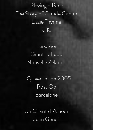
Playing a Part:
The Story of Claude Cahun
Lizzie Thynne
U.K.
Intersexion
Grant Lahood
Nouvelle Zélande
Queeruption 2005 ​
Post Op
Barcelone
Un Chant d´Amour
Jean Genet