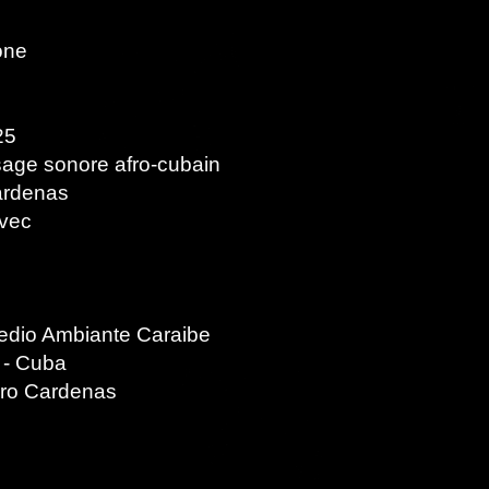
one
25
sage sonore afro-cubain
ardenas
avec
Medio Ambiante Caraibe
 - Cuba
ro Cardenas