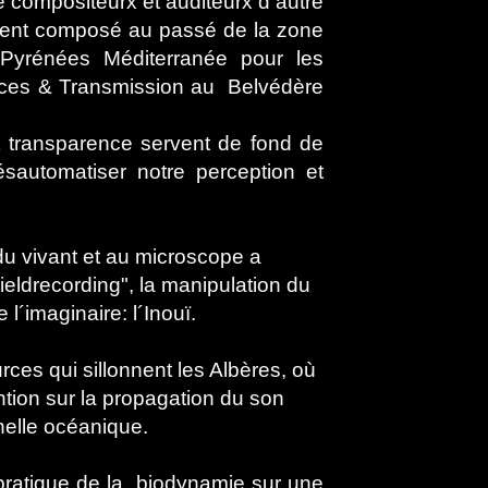
re compositeurx et auditeurx d autre
résent composé au passé de la zone
des Pyrénées Méditerranée pour les
nces & Transmission au Belvédère
t transparence servent de fond de
ésautomatiser notre perception et
 du vivant et au microscope a
ieldrecording", la manipulation du
 l´imaginaire: l´Inouï.
ces qui sillonnent les Albères, où
ention sur la propagation du son
chelle océanique.
 pratique de la biodynamie sur une