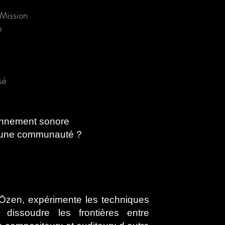
sMission
e
sé
ronnement sonore
e d´une communauté ?
Ōzen, expérimente les techniques
 dissoudre les frontières entre