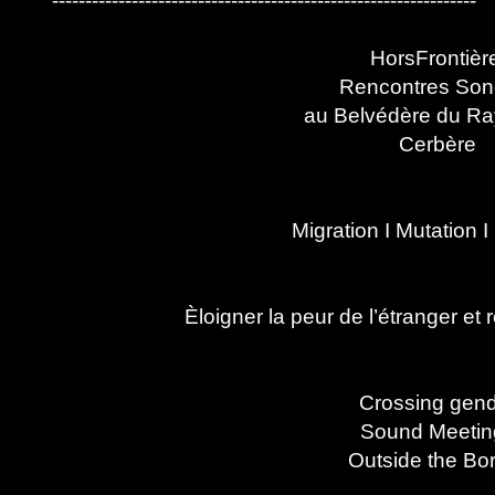
----------------------------------------------------------------
HorsFrontiè
Rencontres Son
au Belvédère du Ra
Cerbère​
Migration I Mutation I
Èloigner la peur de l’étranger et 
Crossing gen
Sound Meetin
Outside the Bo