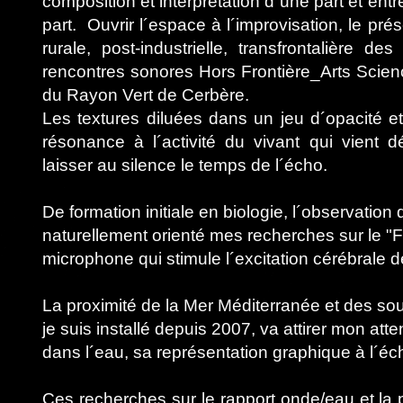
composition et interprétation d´une part et ent
part. Ouvrir l´espace à l´improvisation, le p
rurale, post-industrielle, transfrontalière 
rencontres sonores Hors Frontière_Arts Scie
du Rayon Vert de Cerbère.
Les textures diluées dans un jeu d´opacité e
résonance à l´activité du vivant qui vient d
laisser au silence le temps de l´écho.
De formation initiale en biologie, l´observation
naturellement orienté mes recherches sur le "F
microphone qui stimule l´excitation cérébrale de
La proximité de la Mer Méditerranée et des sour
je suis installé depuis 2007, va attirer mon att
dans l´eau, sa représentation graphique à l´é
Ces recherches sur le rapport onde/eau et la