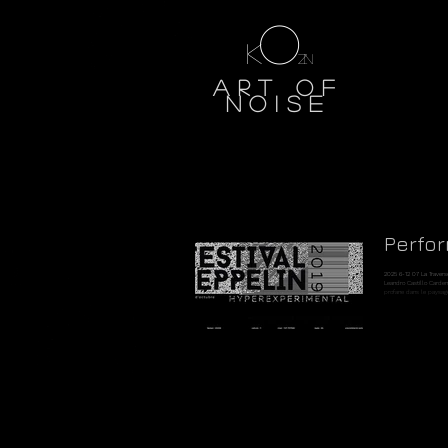
o
k
zn
Art of
noIse
Perfo
2025 6-12 07 La Traverse de la Mer au Mas Blanc Banyuls sur Mer avec
Leandro Castillo Cardenàs com
profane dans le paysage sonore
HorsFrontière Le Belvédère du Rayon Vert cerbère Hommage à Jean Rouch
07-12 04 Isla Verde Festival de Ciné i Medio Ambiante Nueva Girona - Cuba
2024 30-31.08 La Traverse de la Mer En construction Banyuls sur Mer 27-
28.07 avec Cristine Asp