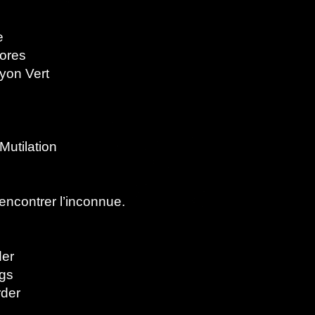
re
ores
yon Vert
 Mutilation
rencontrer l’inconnue.
der
gs
rder