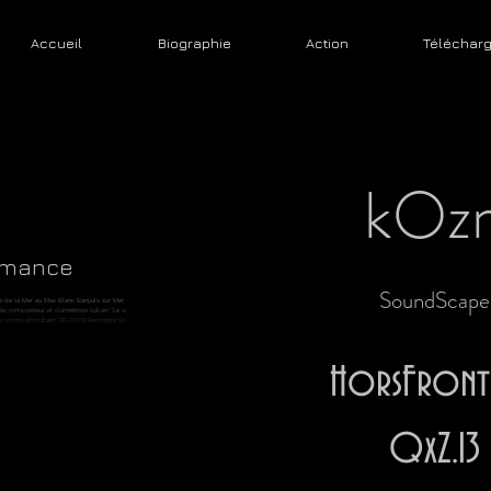
Accueil
Biographie
Action
Téléchar
kOz
rmance
SoundScape
positeur et clarinettiste cubain "Le sacré et le
 afrocubain" 20-21 06 Rencontre Sonore
er
HorsFronti
QxZ.13